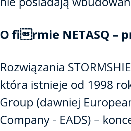
nie posiadają wbudowan
O firmie NETASQ – 
Rozwiązania STORMSHIEL
która istnieje od 1998 rok
Group (dawniej Europea
Company - EADS) – konce