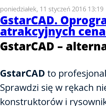
poniedziałek, 11 styczeń 2016 13:19
GstarCAD. Oprogr
atrakcyjnych cen
GstarCAD – altern
GstarCAD
to profesjona
Sprawdzi się w rękach ni
konstruktorów i rysowni