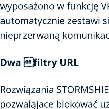
wyposażono w funkcję VPN
automatycznie zestawi s
nieprzerwaną komunikac
Dwa filtry URL
Rozwiązania STORMSHIELD
pozwaląjace blokować uż